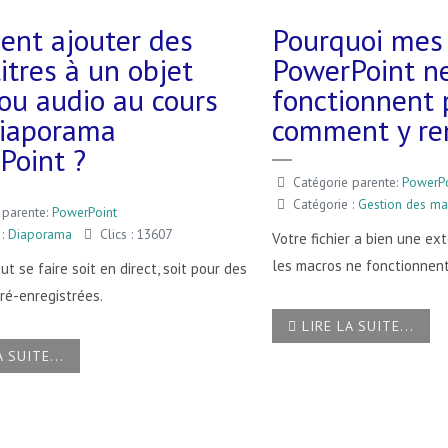
nt ajouter des
Pourquoi mes
itres à un objet
PowerPoint n
ou audio au cours
fonctionnent 
diaporama
comment y re
Point ?
Catégorie parente:
PowerPo
Catégorie :
Gestion des ma
 parente:
PowerPoint
 :
Diaporama
Clics : 13607
Votre fichier a bien une e
les macros ne fonctionnent
ut se faire soit en direct, soit pour des
ré-enregistrées.
LIRE LA SUITE...
 SUITE...