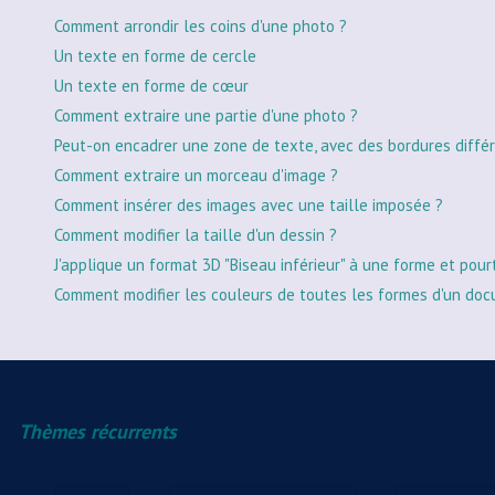
Comment arrondir les coins d'une photo ?
Un texte en forme de cercle
Un texte en forme de cœur
Comment extraire une partie d'une photo ?
Peut-on encadrer une zone de texte, avec des bordures différ
Comment extraire un morceau d'image ?
Comment insérer des images avec une taille imposée ?
Comment modifier la taille d'un dessin ?
J'applique un format 3D "Biseau inférieur" à une forme et pour
Comment modifier les couleurs de toutes les formes d'un doc
Thèmes récurrents