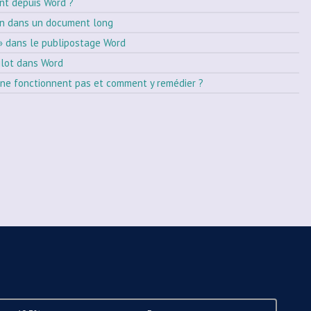
nt depuis Word ?
on dans un document long
» dans le publipostage Word
ilot dans Word
ne fonctionnent pas et comment y remédier ?