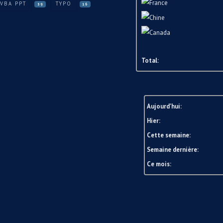
VBA PPT
TYPO
39
16
Total:
Aujourd'hui:
Hier:
Cette semaine:
Semaine dernière:
Ce mois: