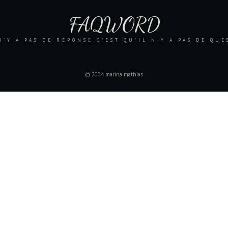
FAQWORD
N'Y A PAS DE RÉPONSE C'EST QU'IL N'Y A PAS DE QU
(c) 2004 marina mathias