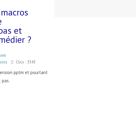
 macros
e
pas et
médier ?
int
cros
Clics : 3343
xtension pptm et pourtant
 pas.