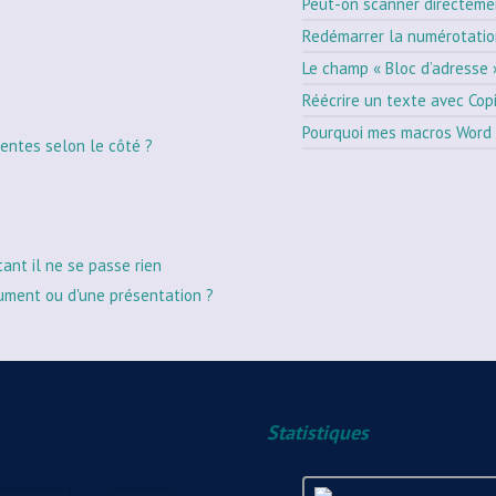
Peut-on scanner directeme
Redémarrer la numérotati
Le champ « Bloc d’adresse 
Réécrire un texte avec Cop
Pourquoi mes macros Word 
entes selon le côté ?
tant il ne se passe rien
ument ou d'une présentation ?
Statistiques