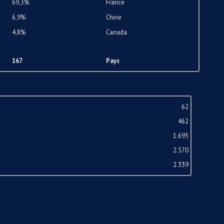
69,3%
France
6,9%
Chine
4,8%
Canada
167
Pays
62
462
1.695
2.570
2.339