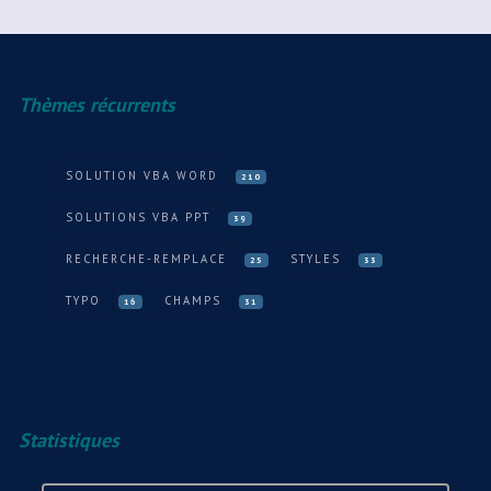
Thèmes récurrents
SOLUTION VBA WORD
210
SOLUTIONS VBA PPT
39
RECHERCHE-REMPLACE
STYLES
25
33
TYPO
CHAMPS
16
31
Statistiques