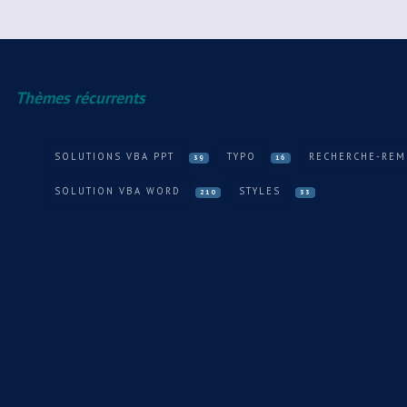
Thèmes récurrents
SOLUTIONS VBA PPT
TYPO
RECHERCHE-REM
39
16
SOLUTION VBA WORD
STYLES
210
33