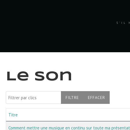
S'IL 
Le son
Filtrer par clics
FILTRE
EFFACER
Titre
Articles
Comment mettre une musique en continu sur toute ma présentat