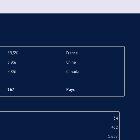
69,3%
France
6,9%
Chine
4,8%
Canada
167
Pays
34
462
1.667