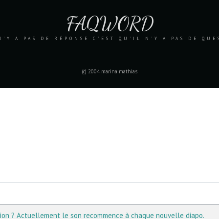
FAQWORD
N'Y A PAS DE RÉPONSE C'EST QU'IL N'Y A PAS DE QU
(c) 2004 marina mathias
ion ? Actuellement le son recommence à chaque nouvelle diapo.