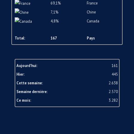
69,1%
France
7,1%
Chine
4,8%
Canada
Total:
167
Pays
Aujourd'hui:
161
Hier:
445
Cette semaine:
2.638
Semaine dernière:
2.570
Ce mois:
3.282