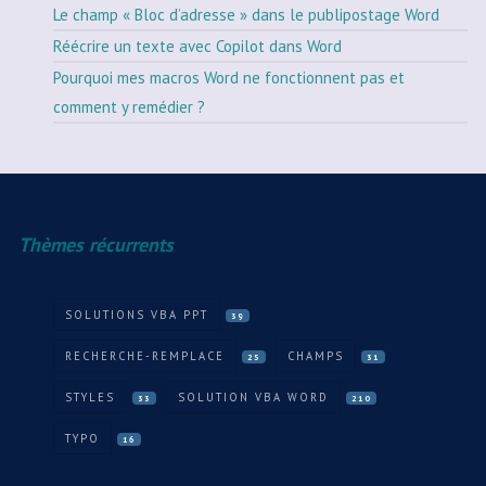
Le champ « Bloc d’adresse » dans le publipostage Word
Réécrire un texte avec Copilot dans Word
Pourquoi mes macros Word ne fonctionnent pas et
comment y remédier ?
Thèmes récurrents
SOLUTIONS VBA PPT
39
RECHERCHE-REMPLACE
CHAMPS
25
31
STYLES
SOLUTION VBA WORD
33
210
TYPO
16