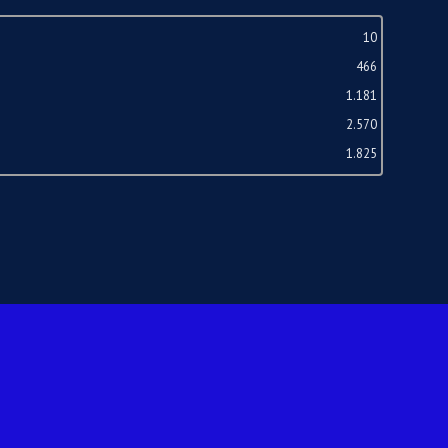
10
466
1.181
2.570
1.825