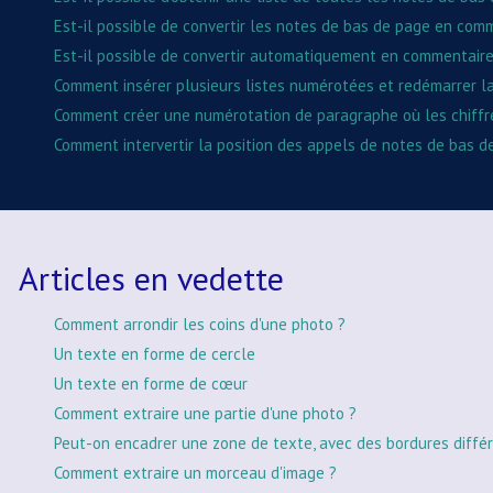
Est-il possible de convertir les notes de bas de page en com
Est-il possible de convertir automatiquement en commentair
Comment insérer plusieurs listes numérotées et redémarrer l
Comment créer une numérotation de paragraphe où les chiffres
Comment intervertir la position des appels de notes de bas d
Articles en vedette
Comment arrondir les coins d'une photo ?
Un texte en forme de cercle
Un texte en forme de cœur
Comment extraire une partie d'une photo ?
Peut-on encadrer une zone de texte, avec des bordures différ
Comment extraire un morceau d'image ?