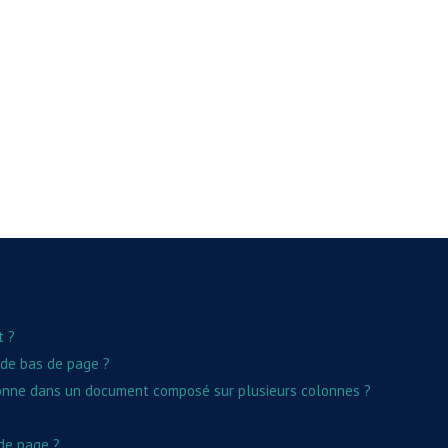
t ?
 de bas de page ?
onne dans un document composé sur plusieurs colonnes ?
 de page ?