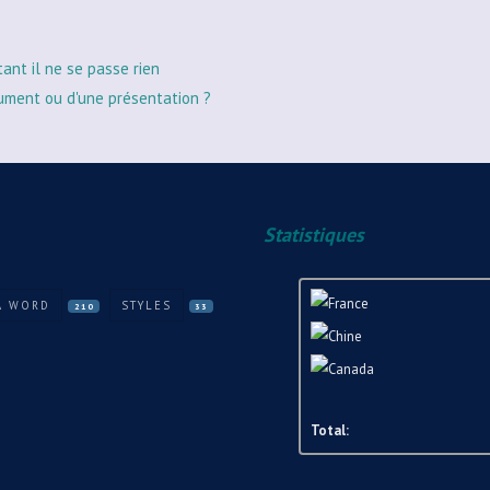
tant il ne se passe rien
ument ou d'une présentation ?
Statistiques
A WORD
STYLES
210
33
Total: