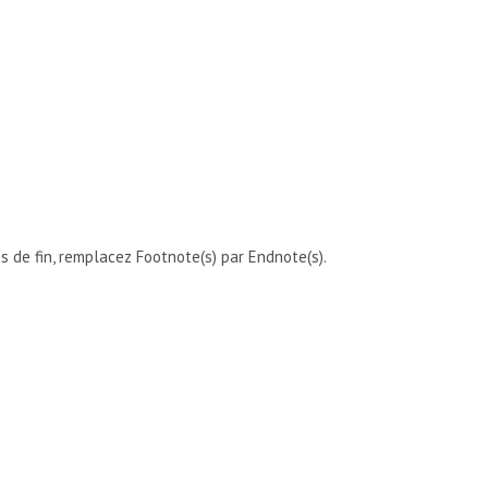
s de fin, remplacez Footnote(s) par Endnote(s).
ICE PEU COURANTE À UN DOCUMENT DE FAÇON À CE QUE QUELQU