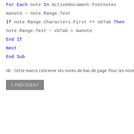
For Each
note
In
ActiveDocument.Footnotes
manote
=
note.Range.Text
If
note.Range.Characters.First
<>
vbTab
Then
note.Range.Text
=
vbTab
&
manote
End If
Next
End Sub
nb : Cette macro concerne les notes de bas de page. Pour les note
ARTICLE PRÉCÉDENT : COMMENT FAIRE POUR LIER UNE POL
PRÉCÉDENT