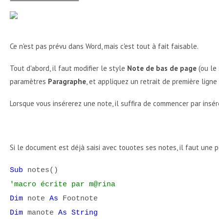
Ce n'est pas prévu dans Word, mais c'est tout à fait faisable.
Tout d'abord, il faut modifier le style
Note de bas de page
(ou le
paramètres
Paragraphe
, et appliquez un retrait de première lign
Lorsque vous insérerez une note, il suffira de commencer par insére
Si le document est déjà saisi avec touotes ses notes, il faut une p
Sub
notes()
'macro écrite par m@rina
Dim
note
As
Footnote
Dim
manote
As String