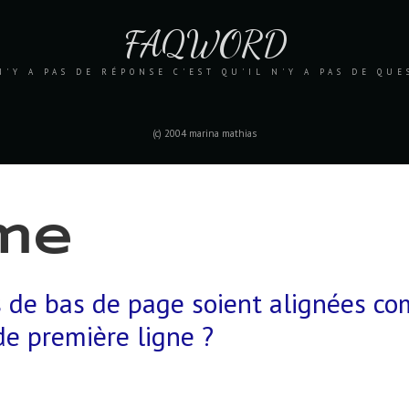
FAQWORD
N'Y A PAS DE RÉPONSE C'EST QU'IL N'Y A PAS DE QU
(c) 2004 marina mathias
rme
s de bas de page soient alignées c
de première ligne ?