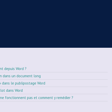
nt depuis Word ?
on dans un document long
» dans le publipostage Word
ilot dans Word
ne fonctionnent pas et comment y remédier ?