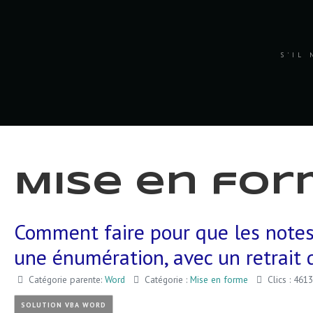
S'IL 
Mise en fo
Comment faire pour que les note
une énumération, avec un retrait 
Catégorie parente:
Word
Catégorie :
Mise en forme
Clics : 4613
SOLUTION VBA WORD