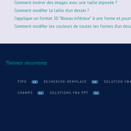
Comment insérer des images avec une taille imposée ?
Comment modifier la taille d'un dessin ?
J'applique un format 3D "Biseau inférieur" à une forme et pour
Comment modifier les couleurs de toutes les formes d'un doc
Thèmes récurrents
TYPO
RECHERCHE-REMPLACE
SOLUTION VB
16
25
CHAMPS
SOLUTIONS VBA PPT
31
39