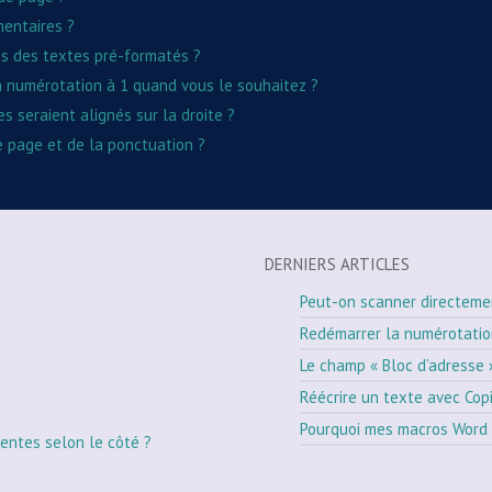
mentaires ?
es des textes pré-formatés ?
a numérotation à 1 quand vous le souhaitez ?
 seraient alignés sur la droite ?
e page et de la ponctuation ?
DERNIERS ARTICLES
Peut-on scanner directeme
Redémarrer la numérotati
Le champ « Bloc d’adresse 
Réécrire un texte avec Cop
Pourquoi mes macros Word 
entes selon le côté ?