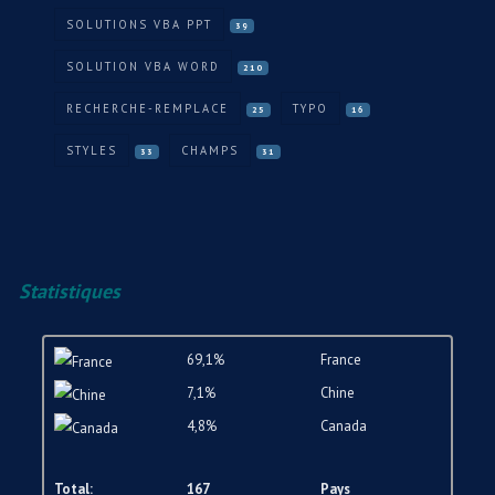
SOLUTIONS VBA PPT
39
SOLUTION VBA WORD
210
RECHERCHE-REMPLACE
TYPO
25
16
STYLES
CHAMPS
33
31
Statistiques
69,1%
France
7,1%
Chine
4,8%
Canada
Total:
167
Pays