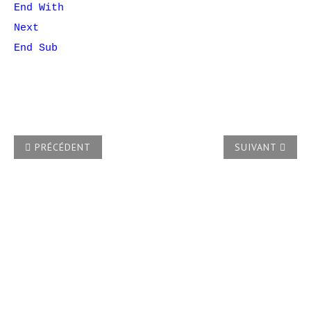
End With
Next
End Sub
ARTICLE PRÉCÉDENT : COMMENT SUPPRIMER TOUS LES CAD
ARTICLE SUIVA
PRÉCÉDENT
SUIVANT