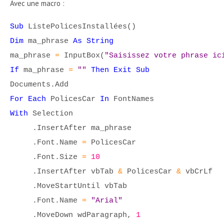
Avec une macro :
Sub
ListePolicesInstallées()
Dim
ma_phrase
As String
ma_phrase
=
InputBox(
"Saisissez votre phrase ic
If
ma_phrase
=
""
Then Exit Sub
Documents.Add
For Each
PolicesCar
In
FontNames
With
Selection
.InsertAfter ma_phrase
.Font.Name
=
PolicesCar
.Font.Size
=
10
.InsertAfter vbTab
&
PolicesCar
&
vbCrLf
.MoveStartUntil vbTab
.Font.Name
=
"Arial"
.MoveDown wdParagraph,
1