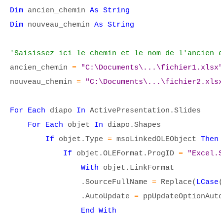
Dim
ancien_chemin
As String
Dim
nouveau_chemin
As String
'Saisissez ici le chemin et le nom de l'ancien 
ancien_chemin
=
"C:\Documents\...\fichier1.xlsx
nouveau_chemin
=
"C:\Documents\...\fichier2.xls
For Each
diapo
In
ActivePresentation.Slides
For Each
objet
In
diapo.Shapes
If
objet.Type
=
msoLinkedOLEObject
Then
If
objet.OLEFormat.ProgID
=
"Excel.
With
objet.LinkFormat
.SourceFullName
=
Replace(
LCase
.AutoUpdate
=
ppUpdateOptionAut
End With