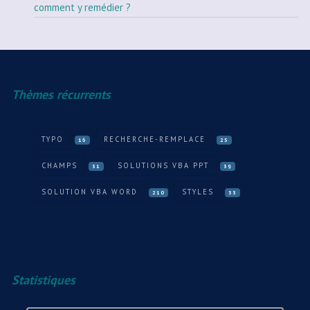
comment y remédier ?
Thèmes récurrents
TYPO
RECHERCHE-REMPLACE
16
25
CHAMPS
SOLUTIONS VBA PPT
31
39
SOLUTION VBA WORD
STYLES
210
33
Statistiques