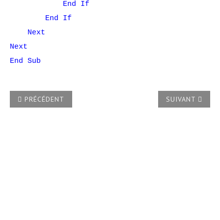
End If
End If
Next
Next
End Sub
ARTICLE PRÉCÉDENT : COMMENT RÉCUPÉRER LES IMAGES
ARTICLE SUIVA
PRÉCÉDENT
SUIVANT