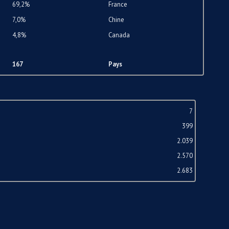
69,2%
France
7,0%
Chine
4,8%
Canada
167
Pays
7
399
2.039
2.570
2.683