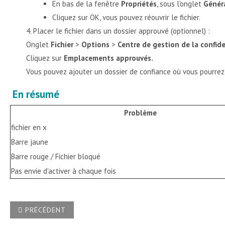
En bas de la fenêtre
Propriétés
, sous l'onglet
Génér
Cliquez sur OK, vous pouvez réouvrir le fichier.
Placer le fichier dans un dossier approuvé (optionnel) :
Onglet
Fichier
>
Options
>
Centre de gestion de la confide
Cliquez sur
Emplacements approuvés.
Vous pouvez ajouter un dossier de confiance où vous pourrez
En résumé
Problème
fichier en x
Barre jaune
Barre rouge / Fichier bloqué
Pas envie d'activer à chaque fois
ARTICLE PRÉCÉDENT : PEUT-ON, DANS WORD, DÉCLENCHER 
PRÉCÉDENT