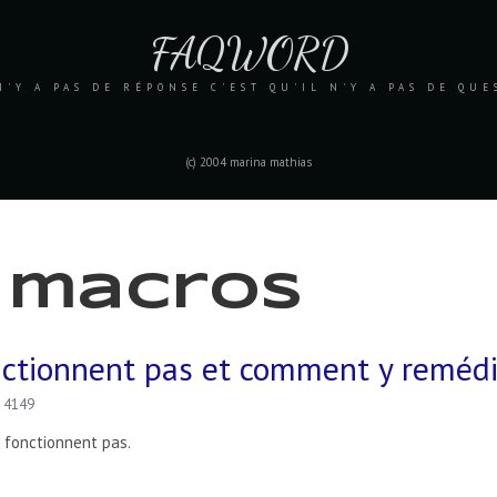
FAQWORD
N'Y A PAS DE RÉPONSE C'EST QU'IL N'Y A PAS DE QU
(c) 2004 marina mathias
s macros
ctionnent pas et comment y remédi
: 4149
 fonctionnent pas.