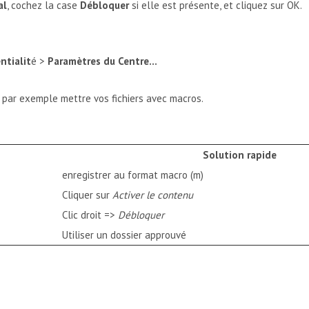
al
, cochez la case
Débloquer
si elle est présente, et cliquez sur OK.
ntialit
é >
Paramètres du Centre...
 par exemple mettre vos fichiers avec macros.
Solution rapide
enregistrer au format macro (m)
Cliquer sur
Activer le contenu
Clic droit =>
Débloquer
Utiliser un dossier approuvé
L'EXÉCUTION D'UNE MACRO EN CLIQUANT SUR UN ÉLÉMENT DE L