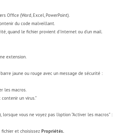
rs Office (Word, Excel, PowerPoint).
ntenir du code malveillant.
é, quand le fichier provient d’Internet ou d’un mail.
nne extension.
e barre jaune ou rouge avec un message de sécurité :
er les macros.
contenir un virus."
lorsque vous ne voyez pas l'option "Activer les macros" :
 fichier et choisissez
Propriétés.