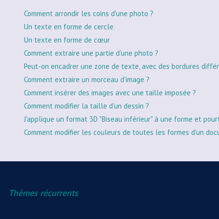
Comment arrondir les coins d'une photo ?
Un texte en forme de cercle
Un texte en forme de cœur
Comment extraire une partie d'une photo ?
Peut-on encadrer une zone de texte, avec des bordures différ
Comment extraire un morceau d'image ?
Comment insérer des images avec une taille imposée ?
Comment modifier la taille d'un dessin ?
J'applique un format 3D "Biseau inférieur" à une forme et pour
Comment modifier les couleurs de toutes les formes d'un doc
Thèmes récurrents