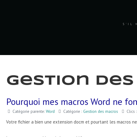
S'IL 
Gestion de
Pourquoi mes macros Word ne fon
Catégorie parente:
Word
Catégorie :
Gestion des macros
Clics 
Votre fichier a bien une extension docm et pourtant les macros ne