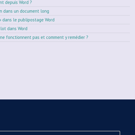
nt depuis Word ?
on dans un document long
» dans le publipostage Word
ilot dans Word
ne fonctionnent pas et comment y remédier ?