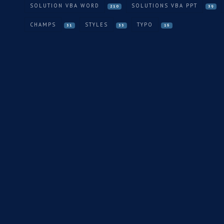
SOLUTION VBA WORD
SOLUTIONS VBA PPT
210
39
CHAMPS
STYLES
TYPO
31
33
16