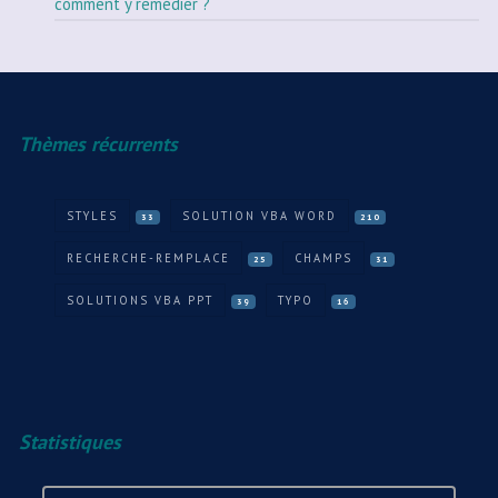
comment y remédier ?
Thèmes récurrents
STYLES
SOLUTION VBA WORD
33
210
RECHERCHE-REMPLACE
CHAMPS
25
31
SOLUTIONS VBA PPT
TYPO
39
16
Statistiques