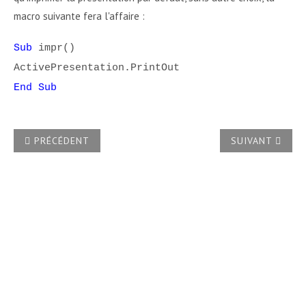
macro suivante fera l'affaire :
Sub
impr()
ActivePresentation.PrintOut
End Sub
ARTICLE PRÉCÉDENT : COMMENT APPLIQUER À UNE PRÉSE
ARTICLE SUIVA
PRÉCÉDENT
SUIVANT