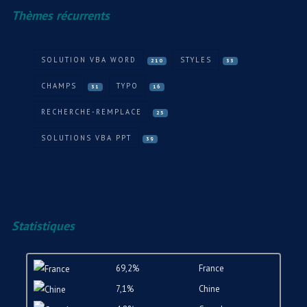
Thèmes récurrents
SOLUTION VBA WORD
STYLES
210
33
CHAMPS
TYPO
31
16
RECHERCHE-REMPLACE
25
SOLUTIONS VBA PPT
39
Statistiques
69,2%
France
7,1%
Chine