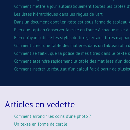
Comment mettre à jour automatiquement toutes les tables d
Les listes hiérarchiques dans les règles de l'art
Dans un document dont l'en-tête est sous forme de tableau, co
Bien que l'option Conserver la mise en forme à chaque mise à
Bien qu'ayant utilisé les styles de titre, certains titres n'a
Comment créer une table des matières dans un tableau afin 
Comment se fait-il que la police de mes titres dans le texte s
Comment atteindre rapidement la table des matières d'un do
Comment insérer le résultat d'un calcul fait à partir de plusi
Articles en vedette
Comment arrondir les coins d'une photo ?
Un texte en forme de cercle