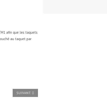
 TM1 afin que les taquets
 touché au taquet par
ARTICLE SUIVANT : COMMENT OBTENIR UNE TABLE DE
SUIVANT