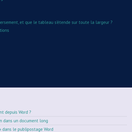
ersement, et que le tableau s'étende sur toute la largeur ?
tions
nt depuis Word ?
on dans un document long
» dans le publipostage Word