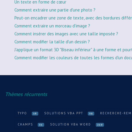
Un texte en forme de cœur
Comment extraire une partie d'une photo ?
Peut-on encadrer une zone de texte, avec des bordures différ
Comment extraire un morceau d'image ?
Comment insérer des images avec une taille imposée ?
Comment modifier la taille d'un dessin ?
J'applique un format 3D "Biseau inférieur" à une forme et pour
Comment modifier les couleurs de toutes les formes d'un doc
Thèmes récurrents
TYPO
SOLUTIONS VBA PPT
RECHERCHE-REM
16
39
CHAMPS
SOLUTION VBA WORD
31
210