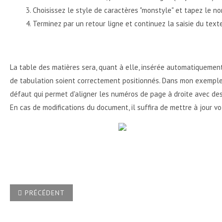
Choisissez le style de caractères "monstyle" et tapez le no
Terminez par un retour ligne et continuez la saisie du text
La table des matières sera, quant à elle, insérée automatiquement
de tabulation soient correctement positionnés. Dans mon exemple, j
défaut qui permet d'aligner les numéros de page à droite avec des
En cas de modifications du document, il suffira de mettre à jour 
ARTICLE PRÉCÉDENT : COMMENT NE PAS AFFICHER LES ENTR
PRÉCÉDENT