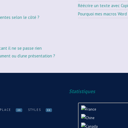
Réécrire un texte avec Cop
Pourquoi mes macros Word 
entes selon le côté ?
tant il ne se passe rien
ument ou d'une présentation ?
Statistiques
PLACE
STYLES
25
33