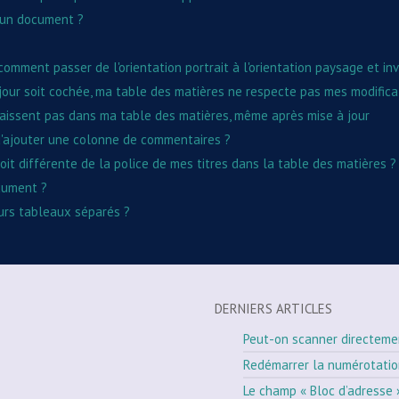
'un document ?
mment passer de l'orientation portrait à l'orientation paysage et inv
 jour soit cochée, ma table des matières ne respecte pas mes modifica
pparaissent pas dans ma table des matières, même après mise à jour
d'ajouter une colonne de commentaires ?
oit différente de la police de mes titres dans la table des matières ?
cument ?
eurs tableaux séparés ?
DERNIERS ARTICLES
Peut-on scanner directeme
Redémarrer la numérotati
Le champ « Bloc d’adresse 