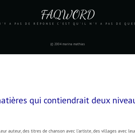
FAQWORD
N'Y A PAS DE RÉPONSE C'EST QU'IL N'Y A PAS DE QU
(c) 2004 marina mathias
tières qui contiendrait deux nivea
r auteur, des titres de chanson avec l'artiste, des villages avec leu