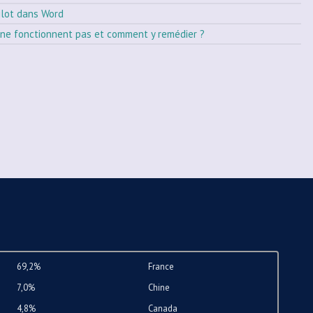
ilot dans Word
ne fonctionnent pas et comment y remédier ?
69,2%
France
7,0%
Chine
4,8%
Canada