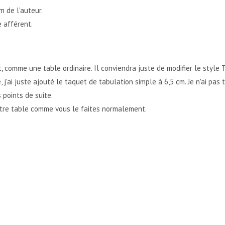
m de l'auteur.
e afférent.
, comme une table ordinaire. Il conviendra juste de modifier le style
'ai juste ajouté le taquet de tabulation simple à 6,5 cm. Je n'ai pas
 points de suite.
votre table comme vous le faites normalement.
ÉES D'INDEX {XE"BLABLA"} ?