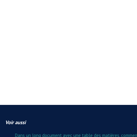
Voir aussi
Dans un long document avec une table des matières, comment f