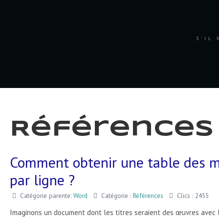
S'IL 
Références
Comment obtenir une table des ma
par ligne ?
Catégorie parente:
Word
Catégorie :
Références
Clics : 2455
Imaginons un document dont les titres seraient des œuvres avec leu